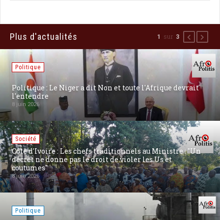
Plus d'actualités
sur
1
3
Précédent
Suiva
Politique
Politique : Le Niger a dit Non et toute l'Afrique devrait
l'entendre
8 juin 2026
Société
Côte d'Ivoire : Les chefs traditionnels au Ministre : "Un
décret ne donne pas le droit de violer les Us et
coutumes"
8 juin 2026
Politique