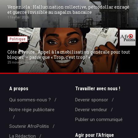
Venezuela : Hallucination collective, pétrodollar enragé
et guerre invisible au napalm bancaire
1 février 2026
Politique
Côte d’Ivoire : Appel à la mobilisation générale pour tout
bloquer — parce que « Trop, c’est trop ! »
25 novembre 2025
A propos
Travailler avec nous !
Qui sommes-nous ?
Devenir sponsor
Notre régie publicitaire
Devenir vendeur
Publier un communiqué
Soutenir AfroPolitis
Agir pour l'Afrique
La Rédaction