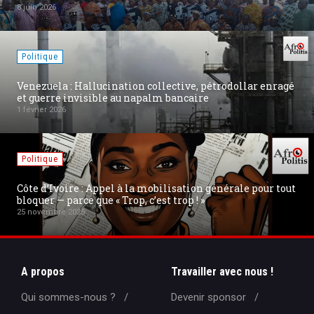
8 juin 2026
Politique
Venezuela : Hallucination collective, pétrodollar enragé
et guerre invisible au napalm bancaire
1 février 2026
Politique
Côte d’Ivoire : Appel à la mobilisation générale pour tout
bloquer — parce que « Trop, c’est trop ! »
25 novembre 2025
A propos
Travailler avec nous !
Qui sommes-nous ?
Devenir sponsor