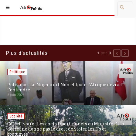
Plus d'actualités
sur
1
3
Précédent
Suiva
Politique
Politique : Le Niger a dit Non et toute l'Afrique devrait
l'entendre
8 juin 2026
Société
Côte d'Ivoire : Les chefs traditionnels au Ministre : "Un
décret ne donne pas le droit de violer les Us et
coutumes"