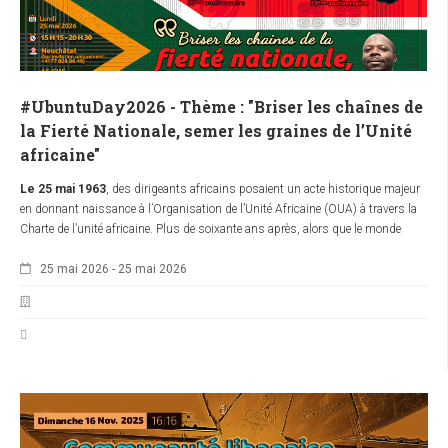
#UbuntuDay2026 - Thème : "Briser les chaînes de
la Fierté Nationale, semer les graines de l’Unité
africaine"
Le 25 mai 1963
, des dirigeants africains posaient un acte historique majeur
en donnant naissance à l’Organisation de l’Unité Africaine (OUA) à travers la
Charte de l’unité africaine. Plus de soixante ans après, alors que le monde
traverse une phase de recomposition géopolitique brutale, la question de
25 mai 2026
-
25 mai 2026
l’unité africaine revient avec une urgence nouvelle. Pourtant, au moment même
où cette unité devient une nécessité de survie collective, les divisions internes
semblent s’intensifier partout sur le continent. Pourquoi les peuples africains
peinent-ils encore à se percevoir comme un même corps historique face aux
défis du présent ?