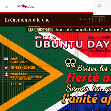
Evénements à la une
sur
1
4
Précédent
Suiva