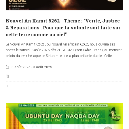
Nouvel An Kamit 6262 - Thème : "Vérité, Justice
& Réparations : Pour que ta volonté soit faite sur
cette terre comme au ciel"
Le Nouvel An Kamit 6262 , ou Nouvel An africain 6262, nous ouvrira ses
portes le samedi 3 août 2025 dès 2H31 GMT (soit 04h31 Paris), au moment
précis du lever héliaque de Sirius – l’étoile la plus brillante du ciel. Cette
tradition millénaire, initiée par les Égyptiens dès 4236 avant notre ère, date
3 août 2025
-
3 août 2025
historique de la création du 1er calendrier connu dans l'histoire de l'humanité.
Comme chaque année, cet événement sera marqué par une conférence
inaugurale centrée sur un thème puissant : "Vérité, Justice, Réparations : Pour
que ta Volonté soit faite sur cette Terre comme au ciel !" .