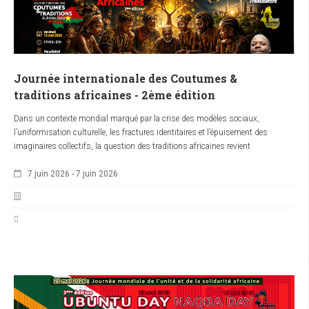
Journée internationale des Coutumes &
traditions africaines - 2ème édition
Dans un contexte mondial marqué par la crise des modèles sociaux,
l’uniformisation culturelle, les fractures identitaires et l’épuisement des
imaginaires collectifs, la question des traditions africaines revient
progressivement au centre des réflexions sur l’avenir du continent. Longtemps
7 juin 2026
-
7 juin 2026
abordées sous le prisme du folklore, de la mémoire ou du débat religieux, les
coutumes et traditions africaines sont aujourd’hui réinterrogées comme des
ressources stratégiques susceptibles d’inspirer de nouvelles réponses aux
défis contemporains. C’est dans cette dynamique que s’inscrit la deuxième
édition de la Journée internationale des Cultures & Traditions africaines,
organisée à Genève autour du thème général :
« Ubuntu : Hériter, fructifier,
transmettre »
, avec pour conférence principale :
« Coutumes & Traditions
africaines : Réenchanter un monde en perdition par la créativité et le
respect du vivant »
.