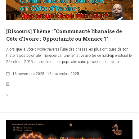
[Discours] Thème : "Communauté libanaise de
Côte d'Ivoire : Opportunité ou Menace ?"
Alors que la Côte d’Ivoire traverse l’une des phases les plus critiques de son
histoire postcoloniale, marquée par une tentative avortée de hold-up électoral le
25 octobre 2025 et une résistance populaire sans précédent contre un
quatrième mandat illégitime, une nouvelle polémique enflamme l’espace public
16 novembre 2025
-
16 novembre 2025
: un jeune Libanais naturalisé ivoirien veut se présenter comme candidat aux
élections législatives. Quelle légitimité politique peut-on accorder à une élection
organisée dans un tel contexte de négation de la volonté populaire ? Et surtout,
que signifie cette visibilité croissante — voire cette puissance affirmée — de la
communauté libanaise dans les affaires économiques et désormais
politiques de la Côte d’Ivoire ? S’agit-il d’une opportunité d’ouverture ou d’une
menace pour la souveraineté économique et identitaire des peuples
autochtones ? Quel rôle historique et structurel joue cette communauté dans
la dynamique de recolonisation économique qui traverse l’Afrique noire ? Ce
discours entend déconstruire ces questions avec lucidité, rigueur et fermeté,
afin de recentrer le débat sur l’impératif absolu : la reprise du pouvoir sur son