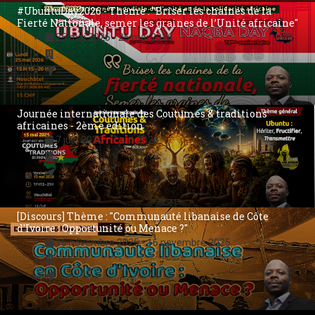
Message à la Côte d'Ivoire : "Un jour nouveau va se lever
sur notre pays"
22 octobre 2025
-
22 octobre 2025
[Discours] Thème :"République Démocratique du Congo :
Briser le cycle d'une malédiction africaine"
8 octobre 2025
-
8 octobre 2025
[Discours] Thème : ''#UNGA80 : Construire un monde
meilleur...sans passer par une troisième guerre
mondiale ''
3 octobre 2025
-
3 octobre 2025
Nouvel An Kamit 6262 - Thème : "Vérité, Justice &