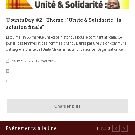
UbuntuDay #2 - Thème : "Unité & Solidarité : la
solution finale"
Le 25 mai 1963 marque une étape historique pour le continent africain. Ce
jour-là, des femmes et des hommes d’Afrique, unis par une vision commune,
ont signé la Charte de l’Unité Africaine , acte fondateur de l’Organisation de
l’Unité Africaine (O.U.A.). Cette charte, véritable symbole d’espoir et de prise de
25 mai 2025
-
17 mai 2025
conscience collective, a jeté les bases d’un cadre institutionnel essentiel pour
coordonner les efforts des nations africaines face aux défis communs et
réaliser les aspirations profondes de leurs peuples. En hommage à cet
événement fondateur, des membres de la diaspora africaine, inspirés par des
figures comme Walter Rodney, ont initié dès 1970 la célébration de la "Journée
de la Libération de l’Afrique", aujourd’hui réduite à une dénomination simpliste,
vulgaire et dépouillée de sens : "Journée Mondiale de l’Afrique" . Pourtant, cette
journée résonne toujours dans nos coeurs comme un appel puissant à l’unité,
Charger plus
à la solidarité et à la libération du continent.
Evénements à la Une
sur
1
3
Précédent
Suiva