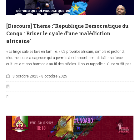
[Discours] Thème :"République Démocratique du
Congo : Briser le cycle d'une malédiction
africaine"
« Le linge sale se lave en famille. » Ce proverbe africain, simple et profond,
résume toute la sagesse qui a permis à notre continent de bâtir sa force
culturelle et son harmonie au fil des siècles. Il nous rappelle qu’il ne suffit pas
de pointer du doigt les autres — l’Occident, les puissances étrangères, les
8 octobre 2025
-
8 octobre 2025
voisins — pour résoudre nos crises. Il faut d’abord regarder en nous, en face,
et agir ensemble. Car si l’Afrique continue à se laisser dicter son destin par
des logiques extérieures, elle restera prisonnière d’un cycle de violence,
d’exploitation et de division… une véritable malédiction.