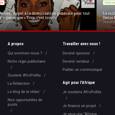
Internet
La militarisation de l'Internet en Europe : la fin de la «
Swiss Privacy » et l'exil de PROTON MAIL
18 août 2025
A propos
Travailler avec nous !
Qui sommes-nous ?
Devenir sponsor
Notre régie publicitaire
Devenir vendeur
Publier un communiqué
Soutenir AfroPolitis
Agir pour l'Afrique
La Rédaction
Le blog de la rédac'
Je soutiens AfroPolitis
Nos opportunités de
poste
Je finance un projet
Je veux une "Afrique