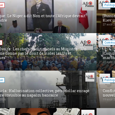
Politique
[Russie] Poutine dit « Niet ! » à une frappe Oreshnik sur
Kiev: un choix pour la paix ?
27 août 2025
Communiqués
[Communiqué] 80ème fête #Victoire2025 : La Chine «
marche » pour la Justice, l’Équité et la Paix
27 août 2025
Politique
Conflit Russie-Ukraine : Trump dévoile la carte de la
nouvelle Ukraine pour une paix durable
19 août 2025