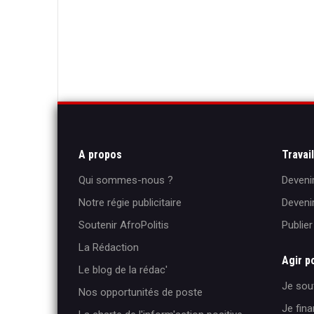
A propos
Travai
Qui sommes-nous ?
Deveni
Notre régie publicitaire
Deveni
Soutenir AfroPolitis
Publie
La Rédaction
Agir p
Le blog de la rédac'
Je sout
Nos opportunités de poste
Je fina