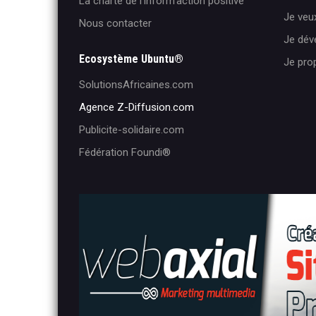
La charte de l'inform'action positive
Je veux
Nous contacter
Je dé
Ecosystème Ubuntu®
Je pro
SolutionsAfricaines.com
Agence Z-Diffusion.com
Publicite-solidaire.com
Fédération Foundi®️