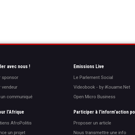
ller avec nous !
Emissions Live
r sponsor
Le Parlement Social
r vendeur
Videobook - by iKouame.Net
r un communiqué
Open Micro Business
our l'Afrique
Participer à l'inform'action po
iens AfroPolitis
Proposer un article
nce un projet
Nous transmettre une info