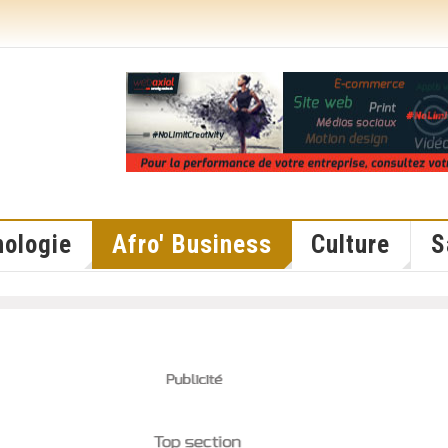
ologie
Afro' Business
Culture
S