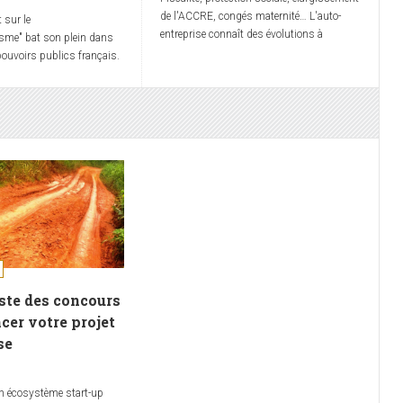
de l'ACCRE, congés maternité… L'auto-
 sur le
entreprise connaît des évolutions à
me" bat son plein dans
compter du 1er janvier 2019. Retrouvez
pouvoirs publics français.
dans cet article les changements à prévoir
'un stage dans une
et les conséquences sur la gestion de
çois un indien qui
votre entreprise.
ble perdu, je l'approche
eux l'aider, je me rend
 parle anglais, il me fait
main qu'il veut un
autre médicament qu'il a
ire...
iste des concours
cer votre projet
se
n écosystème start-up