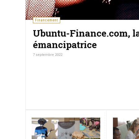
Entrepreneuriat
[Entrepreneuriat] France
lutter contre le COVID-1
23 mars 2020