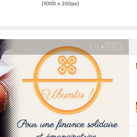
sur
2
4
Précédent
Suivant