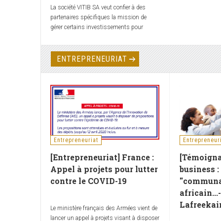
La société VITIB SA veut confier à des
partenaires spécifiques la mission de
gérer certains investissements pour
lesquels un apport financier et une
expertise technique et managériale sont
requis.
ENTREPRENEURIAT
Entrepreneuriat
Entrepreneur
[Entrepreneuriat] France :
[Témoigna
Appel à projets pour lutter
business :
contre le COVID-19
''communa
africain..
Lafreekai
Le ministère français des Armées vient de
lancer un appel à projets visant à disposer