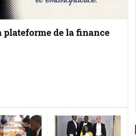
 : Appel à projets pour
9