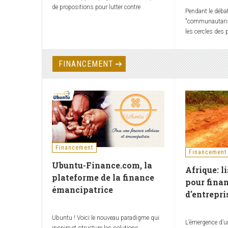
de propositions pour lutter contre
Pendant le débat
l’épidémie de COVID-19. Les propositions
"communautaris
étant attendues pour le 12 avril au plus
les cercles des 
tard, il est recommandé aux intéressés de
Dans le cadre d
soumettre leur proposition jusqu'au 30
pharmacie, je re
mars 2020.
visiblement sem
FINANCEMENT
pour voir si je p
compte que le mr
des signes à la 
masque ? et un 
pris le soin d'écr
Financement
Financement
Ubuntu-Finance.com, la
Afrique: l
plateforme de la finance
pour finan
émancipatrice
d'entrepri
Ubuntu ! Voici le nouveau paradigme qui
L’émergence d’u
inspire et structure les solutions