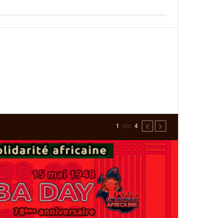
sur
2
4
Précédent
Suivant