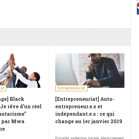
iat
Entrepreneuriat
ge] Black
[Entrepreneuriat] Auto-
 Je rêve d'un réel
entrepreneur.e.s et
utarisme''
indépendant.e.s : ce qui
.- par Mwa
change au 1er janvier 2019
ne
Fiscalité, protection sociale, élargissement