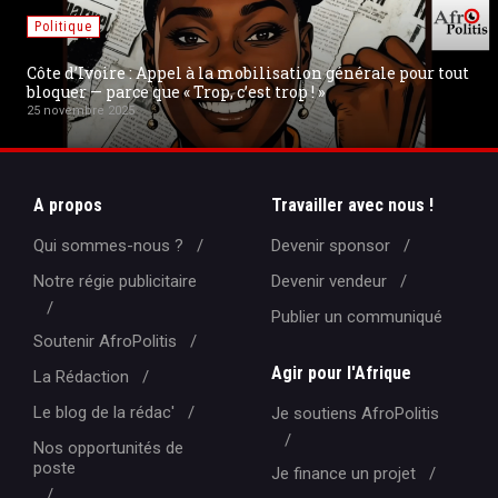
Politique
Côte d’Ivoire : Appel à la mobilisation générale pour tout
bloquer — parce que « Trop, c’est trop ! »
25 novembre 2025
A propos
Travailler avec nous !
Qui sommes-nous ?
Devenir sponsor
Notre régie publicitaire
Devenir vendeur
Publier un communiqué
Soutenir AfroPolitis
Agir pour l'Afrique
La Rédaction
Le blog de la rédac'
Je soutiens AfroPolitis
Nos opportunités de
poste
Je finance un projet