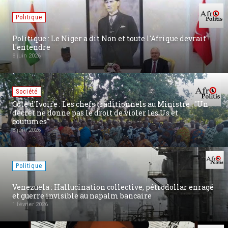
Politique
Politique : Le Niger a dit Non et toute l'Afrique devrait
l'entendre
8 juin 2026
Société
Côte d'Ivoire : Les chefs traditionnels au Ministre : "Un
décret ne donne pas le droit de violer les Us et
coutumes"
8 juin 2026
Politique
Venezuela : Hallucination collective, pétrodollar enragé
et guerre invisible au napalm bancaire
1 février 2026