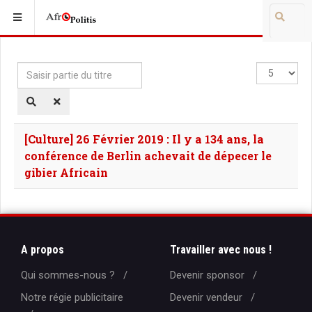
Saisir
Affichage
partie
#
du
titre
[Culture] 26 Février 2019 : Il y a 134 ans, la
conférence de Berlin achevait de dépecer le
gibier Africain
A propos
Travailler avec nous !
Qui sommes-nous ?
Devenir sponsor
Notre régie publicitaire
Devenir vendeur