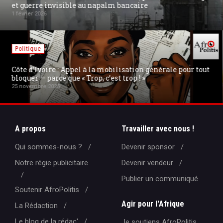
nouvelle Ukraine pour une paix durable
19 août 2025
Internet
La militarisation de l'Internet en Europe : la fin de la «
Swiss Privacy » et l'exil de PROTON MAIL
18 août 2025
A propos
Travailler avec nous !
Qui sommes-nous ?
Devenir sponsor
Notre régie publicitaire
Devenir vendeur
Publier un communiqué
Soutenir AfroPolitis
Agir pour l'Afrique
La Rédaction
Le blog de la rédac'
Je soutiens AfroPolitis