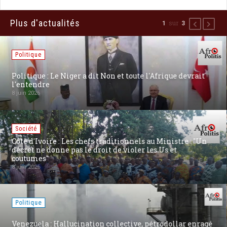
Plus d'actualités
sur
2
3
Précédent
Suiva
Politique
[Russie] Poutine dit « Niet ! » à une frappe Oreshnik sur
Kiev: un choix pour la paix ?
27 août 2025
Communiqués
[Communiqué] 80ème fête #Victoire2025 : La Chine «
marche » pour la Justice, l’Équité et la Paix
27 août 2025
Politique
Conflit Russie-Ukraine : Trump dévoile la carte de la