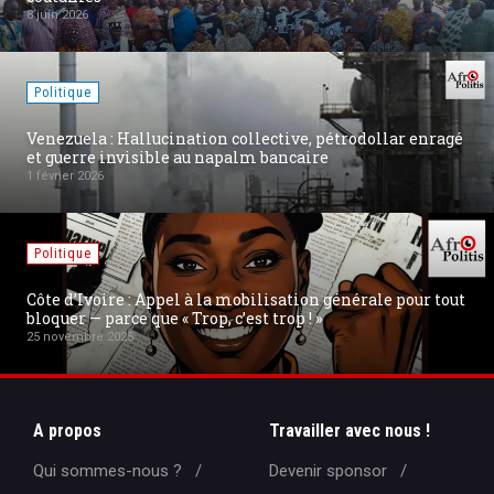
27 août 2025
Politique
é
Conflit Russie-Ukraine : Trump dévoile la carte de la
nouvelle Ukraine pour une paix durable
19 août 2025
Internet
ut
La militarisation de l'Internet en Europe : la fin de la «
Swiss Privacy » et l'exil de PROTON MAIL
18 août 2025
A propos
Travailler avec nous !
Qui sommes-nous ?
Devenir sponsor