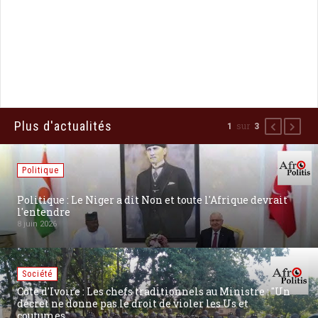
Plus d'actualités
sur
1
3
Précédent
Suiva
Politique
[Russie] Poutine dit « Niet ! » à une frappe Oreshnik sur
Kiev: un choix pour la paix ?
27 août 2025
Communiqués
[Communiqué] 80ème fête #Victoire2025 : La Chine «
marche » pour la Justice, l’Équité et la Paix