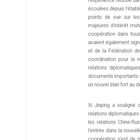
l’expérience réussie d
écoulées depuis l’étab
points de vue sur les 
majeures d’intérêt mutu
coopération dans tous
avaient également signé
et de la Fédération de
coordination pour la n
relations diplomatique
documents importants su
un nouvel élan fort au 
Xi Jinping a souligné 
relations diplomatiques 
les relations Chine-Ru
l’entrée dans la nouvel
coopération s’est de p