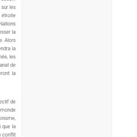
sur les
 étroite
 Nations
esser la
e. Alors
endra la
née, les
ariat de
eront la
ectif de
e monde
monisme,
i que la
 conflit