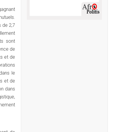
gagnant
utuels.
s de 2,7
llement
ts sont
ence de
ts et de
rations
dans le
s et de
ion dans
istique,
nnement