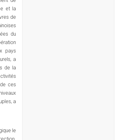
ment de
ne et la
uvres de
inoises
ciées du
pération
ux pays
urels, a
s de la
tivités
 de ces
niveaux
uples, a
gique le
ection.