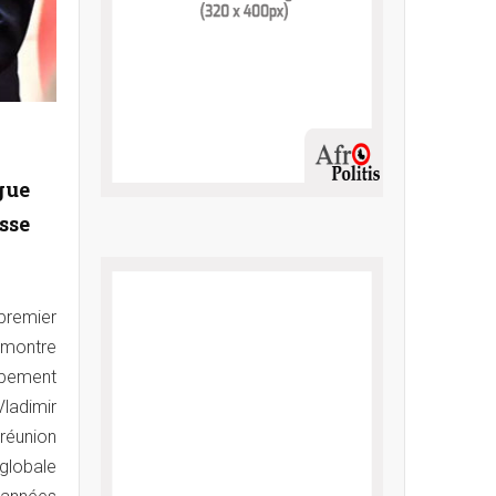
gue
sse
premier
émontre
ppement
Vladimir
 réunion
globale