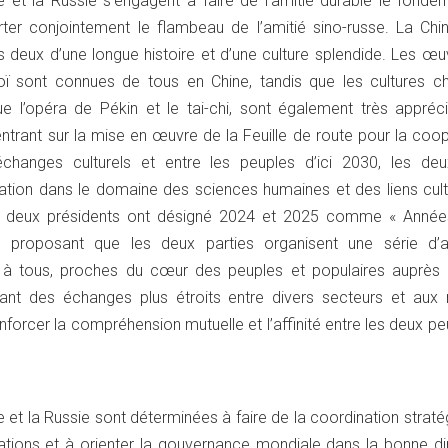
e et la Russie s’engagent à faire de l’amitié durable le fonde
orter conjointement le flambeau de l’amitié sino-russe. La Chi
s deux d’une longue histoire et d’une culture splendide. Les œ
oï sont connues de tous en Chine, tandis que les cultures ch
 que l’opéra de Pékin et le tai-chi, sont également très appré
ntrant sur la mise en œuvre de la Feuille de route pour la coo
échanges culturels et entre les peuples d’ici 2030, les de
ration dans le domaine des sciences humaines et des liens cult
es deux présidents ont désigné 2024 et 2025 comme « Année
», proposant que les deux parties organisent une série d’ac
es à tous, proches du cœur des peuples et populaires auprès
eant des échanges plus étroits entre divers secteurs et aux 
nforcer la compréhension mutuelle et l’affinité entre les deux pe
 et la Russie sont déterminées à faire de la coordination straté
ations et à orienter la gouvernance mondiale dans la bonne dir