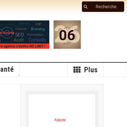
26
Jeu
06
août
anté
Plus