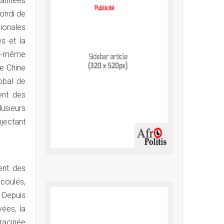
 années
fondi de
ionales
es et la
ui-même
de Chine
obal de
ent des
usieurs
njectant
ent des
écoulés,
 Depuis
vées, la
nracinée