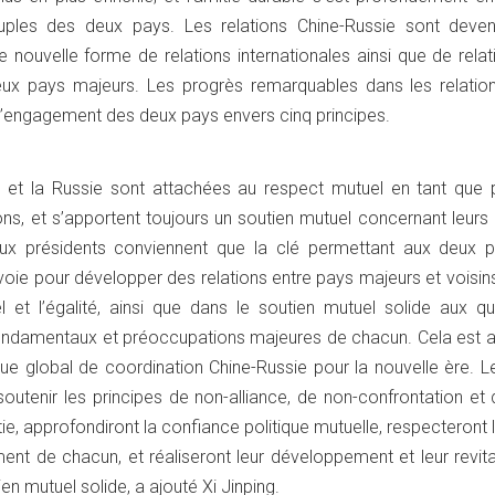
ples des deux pays. Les relations Chine-Russie sont deve
 nouvelle forme de relations internationales ainsi que de rela
eux pays majeurs. Les progrès remarquables dans les relation
 l’engagement des deux pays envers cinq principes.
 et la Russie sont attachées au respect mutuel en tant que p
ns, et s’apportent toujours un soutien mutuel concernant leurs 
ux présidents conviennent que la clé permettant aux deux 
voie pour développer des relations entre pays majeurs et voisin
 et l’égalité, ainsi que dans le soutien mutuel solide aux qu
fondamentaux et préoccupations majeures de chacun. Cela est 
que global de coordination Chine-Russie pour la nouvelle ère. 
soutenir les principes de non-alliance, de non-confrontation et
tie, approfondiront la confiance politique mutuelle, respecteront 
nt de chacun, et réaliseront leur développement et leur revita
en mutuel solide, a ajouté Xi Jinping.