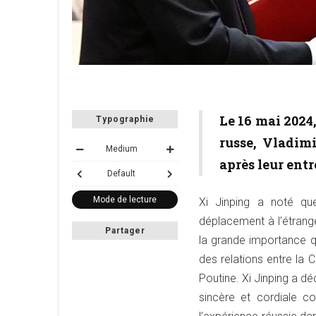
Le 16 mai 2024
Typographie
russe, Vladim
Medium
après leur entr
Default
Mode de lecture
Xi Jinping a noté que
déplacement à l’étrang
Partager
la grande importance q
des relations entre la 
Poutine. Xi Jinping a d
sincère et cordiale c