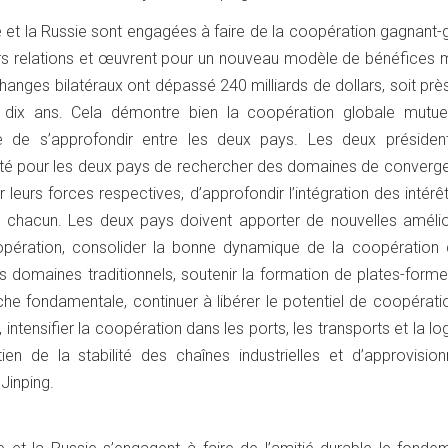
 et la Russie sont engagées à faire de la coopération gagnant-
urs relations et œuvrent pour un nouveau modèle de bénéfices m
changes bilatéraux ont dépassé 240 milliards de dollars, soit prè
 a dix ans. Cela démontre bien la coopération globale mutue
e de s’approfondir entre les deux pays. Les deux présiden
ité pour les deux pays de rechercher des domaines de converg
ter leurs forces respectives, d’approfondir l’intégration des intérê
de chacun. Les deux pays doivent apporter de nouvelles amélio
oopération, consolider la bonne dynamique de la coopération 
 domaines traditionnels, soutenir la formation de plates-forme
che fondamentale, continuer à libérer le potentiel de coopérat
intensifier la coopération dans les ports, les transports et la log
ien de la stabilité des chaînes industrielles et d’approvisio
 Jinping.