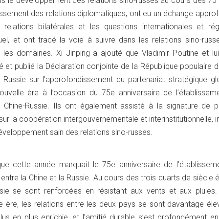
ans le développement des relations sino-russes au cours des 75
lissement des relations diplomatiques, ont eu un échange appro
relations bilatérales et les questions internationales et rég
el, et ont tracé la voie à suivre dans les relations sino-russ
 les domaines. Xi Jinping a ajouté que Vladimir Poutine et l
 et publié la Déclaration conjointe de la République populaire 
 Russie sur l’approfondissement du partenariat stratégique gl
ouvelle ère à l’occasion du 75e anniversaire de l’établissem
s Chine-Russie. Ils ont également assisté à la signature de pl
r la coopération intergouvernementale et interinstitutionnelle, i
développement sain des relations sino-russes.
que cette année marquait le 75e anniversaire de l’établissem
entre la Chine et la Russie. Au cours des trois quarts de siècle 
ssie se sont renforcées en résistant aux vents et aux pluies.
le ère, les relations entre les deux pays se sont davantage éle
lus en plus enrichie, et l’amitié durable s’est profondément e