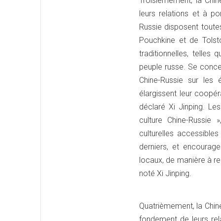
Troisièmement, la Chin
leurs relations et à p
Russie disposent toute
Pouchkine et de Tolst
traditionnelles, telles
peuple russe. Se conce
Chine-Russie sur les 
élargissent leur coopé
déclaré Xi Jinping. L
culture Chine-Russie 
culturelles accessibl
derniers, et encourag
locaux, de manière à re
noté Xi Jinping.
Quatrièmement, la Chine
fondement de leurs rel