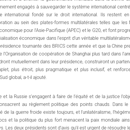
mement engagés à sauvegarder le système international centré 
e international fondé sur le droit international. Ils restent en
ration au sein des plates-formes multilatérales telles que les
conomique pour l’Asie-Pacifique (APEC) et le G20, et font progr
ialisation économique dans l’esprit d’un véritable multilatéralism
 présidence tournante des BRICS cette année et que la Chine pr
 l’Organisation de coopération de Shanghai plus tard dans l’an
dront mutuellement dans leur présidence, construiront un parten
let, plus étroit, plus pragmatique et plus inclusif, et renforc
Sud global, a-t-il ajouté.
et la Russie s’engagent à faire de l’équité et de la justice l’obj
 consacrent au règlement politique des points chauds. Dans l
ité de la guerre froide existe toujours, et l’unilatéralisme, l’hégé
ocs et la politique du plus fort menacent la paix mondiale ains
s. Les deux présidents sont d’avis qu’il est urgent de résoudre le