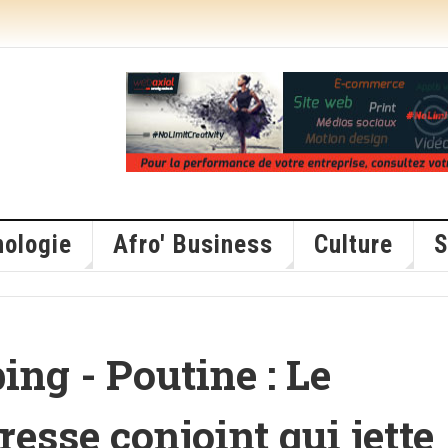
ologie
Afro' Business
Culture
S
ing - Poutine : Le
sse conjoint qui jette