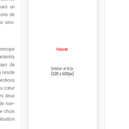
nues un
tions de
s sino-
rincipe
intérêts
pays de
s réside
estions
au cœur
Les deux
 de non-
le choix
lisation