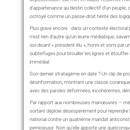
d’appartenance au destin collectif d’un peuple, 
octroyé comme un passe-droit hérité des logiq
Plus grave encore : dans un contexte électoral 
n’est rien d’autre qu’un leurre médiatique, sa
soi-disant « président élu », honni et vomi par un
subterfuges pour brouiller les lignes et étouffer
immédiat.
Son dernier stratagème en date ? Un clip de pr
désinformation, montrant une classe coranique
avec des paroles déformées, incohérentes, dén
Par rapport aux nombreuses manœuvres — médi
sortant déploie désespérément pour reprendre la
national contre un quatrième mandat anticonstitu
pernicieuse. Non qu’elle apporte une quelconque