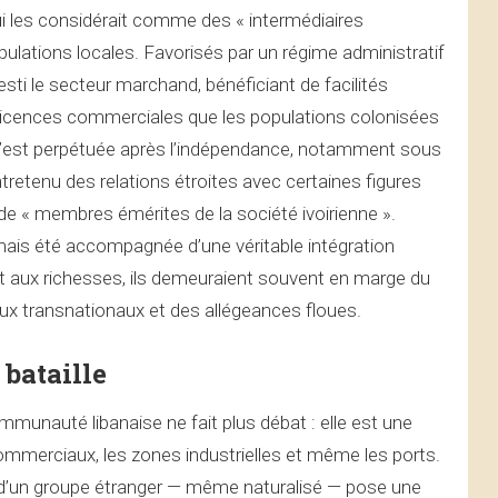
 qui les considérait comme des « intermédiaires
pulations locales. Favorisés par un régime administratif
vesti le secteur marchand, bénéficiant de facilités
ux licences commerciales que les populations colonisées
 s’est perpétuée après l’indépendance, notamment sous
tretenu des relations étroites avec certaines figures
de « membres émérites de la société ivoirienne ».
amais été accompagnée d’une véritable intégration
nt aux richesses, ils demeuraient souvent en marge du
aux transnationaux et des allégeances floues.
bataille
munauté libanaise ne fait plus débat : elle est une
commerciaux, les zones industrielles et même les ports.
s d’un groupe étranger — même naturalisé — pose une