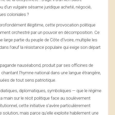
ou d’un vulgaire sésame juridique acheté, négocié,
ues coloniales ?
profondément illégitime, cette provocation politique
vamment orchestré par un pouvoir en décomposition. Ce
e large partie du peuple de Côte d’Ivoire, multiplie les
 dans l’œuf la résistance populaire qui exige son départ
opagande nauséabond, produit par ses officines de
 chantant l’hymne national dans une langue étrangère,
uées de tout sens patriotique.
atiques, diplomatiques, symboliques — que le régime
 main sur le récit politique face au soulèvement
tionnel, cette initiative s’avère particulièrement
 solution, mais parce qu’elle exploite habilement une