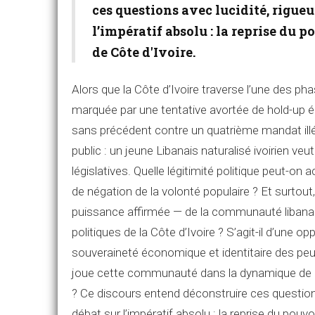
ces questions avec lucidité, rigueur
l’impératif absolu : la reprise du 
de Côte d'Ivoire.
Alors que la Côte d’Ivoire traverse l’une des pha
marquée par une tentative avortée de hold-up él
sans précédent contre un quatrième mandat ill
public : un jeune Libanais naturalisé ivoirien 
législatives. Quelle légitimité politique peut-on
de négation de la volonté populaire ? Et surtout, 
puissance affirmée — de la communauté libana
politiques de la Côte d’Ivoire ? S’agit-il d’une 
souveraineté économique et identitaire des peup
joue cette communauté dans la dynamique de re
? Ce discours entend déconstruire ces questions 
débat sur l’impératif absolu : la reprise du pouvo