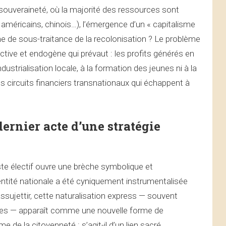
 souveraineté, où la majorité des ressources sont
, américains, chinois…), l’émergence d’un « capitalisme
rme de sous-traitance de la recolonisation ? Le problème
ractive et endogène qui prévaut : les profits générés en
ndustrialisation locale, à la formation des jeunes ni à la
s circuits financiers transnationaux qui échappent à
dernier acte d’une stratégie
ste électif ouvre une brèche symbolique et
entité nationale a été cyniquement instrumentalisée
ssujettir, cette naturalisation express — souvent
ltes — apparaît comme une nouvelle forme de
de la citoyenneté : s’agit-il d’un lien sacré